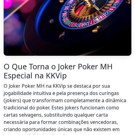
O Que Torna o Joker Poker MH
Especial na KKVip
O Joker Poker MH na KKVip se destaca por sua
jogabilidade intuitiva e pela presença dos curingas
(jokers) que transformam completamente a dinâmica
tradicional do poker. Estes jokers funcionam como
cartas selvagens, substituindo qualquer carta
necessária para formar combinações vencedoras,
criando oportunidades únicas que não existem em