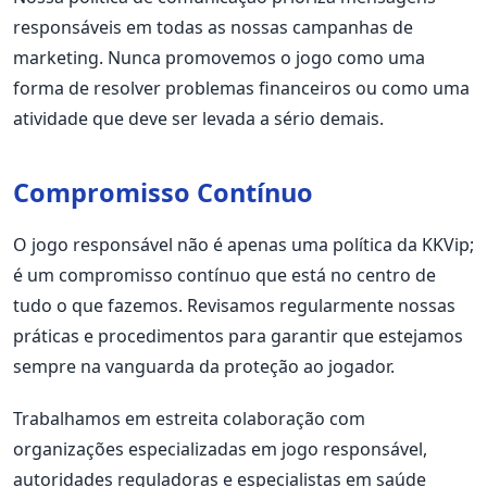
responsáveis em todas as nossas campanhas de
marketing. Nunca promovemos o jogo como uma
forma de resolver problemas financeiros ou como uma
atividade que deve ser levada a sério demais.
Compromisso Contínuo
O jogo responsável não é apenas uma política da KKVip;
é um compromisso contínuo que está no centro de
tudo o que fazemos. Revisamos regularmente nossas
práticas e procedimentos para garantir que estejamos
sempre na vanguarda da proteção ao jogador.
Trabalhamos em estreita colaboração com
organizações especializadas em jogo responsável,
autoridades reguladoras e especialistas em saúde