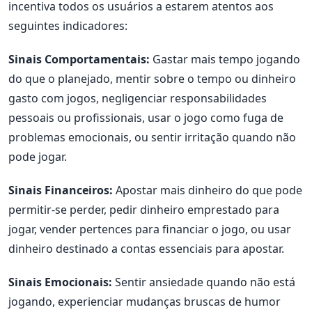
incentiva todos os usuários a estarem atentos aos
seguintes indicadores:
Sinais Comportamentais:
Gastar mais tempo jogando
do que o planejado, mentir sobre o tempo ou dinheiro
gasto com jogos, negligenciar responsabilidades
pessoais ou profissionais, usar o jogo como fuga de
problemas emocionais, ou sentir irritação quando não
pode jogar.
Sinais Financeiros:
Apostar mais dinheiro do que pode
permitir-se perder, pedir dinheiro emprestado para
jogar, vender pertences para financiar o jogo, ou usar
dinheiro destinado a contas essenciais para apostar.
Sinais Emocionais:
Sentir ansiedade quando não está
jogando, experienciar mudanças bruscas de humor