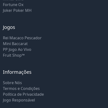
Fortune Ox
Joker Poker MH
Jogos
Rei Macaco Pescador
Mini Baccarat
PP Jogo Ao Vivo
Fruit Shop™
Informações
Sobre Nós
Termos e Condições
Política de Privacidade
Jogo Responsável