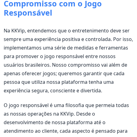
Compromisso com o Jogo
Responsável
Na KKVip, entendemos que o entretenimento deve ser
sempre uma experiência positiva e controlada. Por isso,
implementamos uma série de medidas e ferramentas
para promover o jogo responsável entre nossos
usuários brasileiros. Nosso compromisso vai além de
apenas oferecer jogos; queremos garantir que cada
pessoa que utiliza nossa plataforma tenha uma
experiência segura, consciente e divertida.
O jogo responsável é uma filosofia que permeia todas
as nossas operações na KKVip. Desde o
desenvolvimento de nossa plataforma até o
atendimento ao cliente, cada aspecto é pensado para