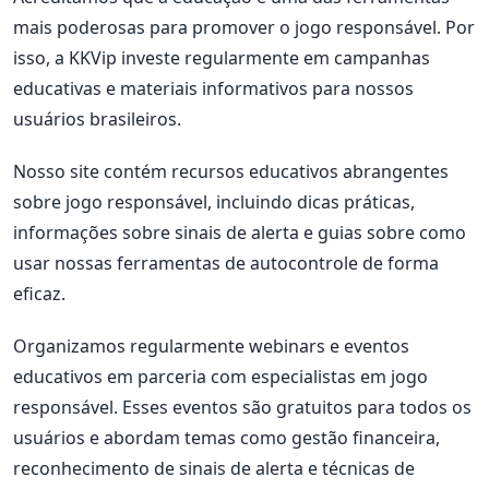
mais poderosas para promover o jogo responsável. Por
isso, a KKVip investe regularmente em campanhas
educativas e materiais informativos para nossos
usuários brasileiros.
Nosso site contém recursos educativos abrangentes
sobre jogo responsável, incluindo dicas práticas,
informações sobre sinais de alerta e guias sobre como
usar nossas ferramentas de autocontrole de forma
eficaz.
Organizamos regularmente webinars e eventos
educativos em parceria com especialistas em jogo
responsável. Esses eventos são gratuitos para todos os
usuários e abordam temas como gestão financeira,
reconhecimento de sinais de alerta e técnicas de