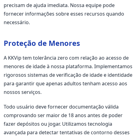
precisam de ajuda imediata. Nossa equipe pode
fornecer informações sobre esses recursos quando
necessário.
Proteção de Menores
A KKVip tem tolerância zero com relação ao acesso de
menores de idade à nossa plataforma. Implementamos
rigorosos sistemas de verificação de idade e identidade
para garantir que apenas adultos tenham acesso aos
nossos serviços.
Todo usuário deve fornecer documentação válida
comprovando ser maior de 18 anos antes de poder
fazer depósitos ou jogar. Utilizamos tecnologia
avançada para detectar tentativas de contorno desses